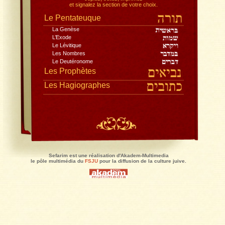
Toute la Bible, dans la traduction du Rabbinat,
avec le commentaire de Rachi
, traduction Jacques Koh
Lisez en pleine page, recherchez,
copiez, collez, imprimez
et signalez la section de votre choix.
Le Pentateuque
La Genèse
L’Exode
Le Lévitique
Les Nombres
Le Deutéronome
Les Prophètes
Les Hagiographes