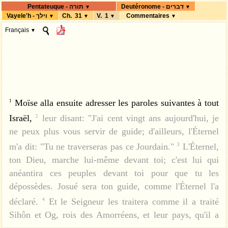
Deutéronome - דברים
Pentateuque - תורה
▼
▼
Vayele'h - וילך
Ch. 31
V. 1
Commentaires
▼
▼
▼
▼
Français
▼
Moïse alla ensuite adresser les paroles suivantes à tout
1
Israël,
leur disant: "J'ai cent vingt ans aujourd'hui, je
2
ne peux plus vous servir de guide; d'ailleurs, l'Éternel
m'a dit: "Tu ne traverseras pas ce Jourdain."
L'Éternel,
3
ton Dieu, marche lui-même devant toi; c'est lui qui
anéantira ces peuples devant toi pour que tu les
dépossèdes. Josué sera ton guide, comme l'Éternel l'a
déclaré.
Et le Seigneur les traitera comme il a traité
4
Sihôn et Og, rois des Amorréens, et leur pays, qu'il a
5