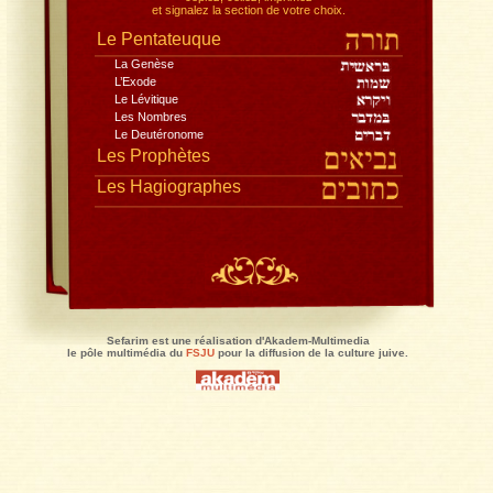
Toute la Bible, dans la traduction du Rabbinat,
avec le commentaire de Rachi
, traduction Jacques Koh
Lisez en pleine page, recherchez,
copiez, collez, imprimez
et signalez la section de votre choix.
Le Pentateuque
La Genèse
L’Exode
Le Lévitique
Les Nombres
Le Deutéronome
Les Prophètes
Les Hagiographes