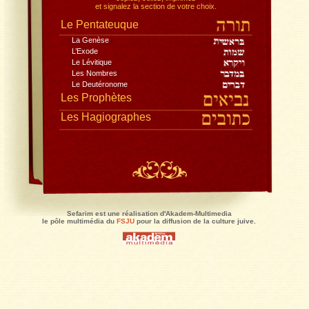
Toute la Bible, dans la traduction du Rabbinat,
avec le commentaire de Rachi
, traduction Jacques Koh
Lisez en pleine page, recherchez,
copiez, collez, imprimez
et signalez la section de votre choix.
Le Pentateuque
La Genèse
L’Exode
Le Lévitique
Les Nombres
Le Deutéronome
Les Prophètes
Les Hagiographes