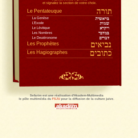
Toute la Bible, dans la traduction du Rabbinat,
avec le commentaire de Rachi
, traduction Jacques Koh
Lisez en pleine page, recherchez,
copiez, collez, imprimez
et signalez la section de votre choix.
Le Pentateuque
La Genèse
L’Exode
Le Lévitique
Les Nombres
Le Deutéronome
Les Prophètes
Les Hagiographes