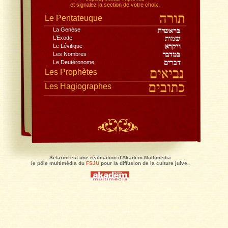
Toute la Bible, dans la traduction du Rabbinat,
avec le commentaire de Rachi
, traduction Jacques Koh
Lisez en pleine page, recherchez,
copiez, collez, imprimez
et signalez la section de votre choix.
Le Pentateuque
La Genèse
L’Exode
Le Lévitique
Les Nombres
Le Deutéronome
Les Prophètes
Les Hagiographes