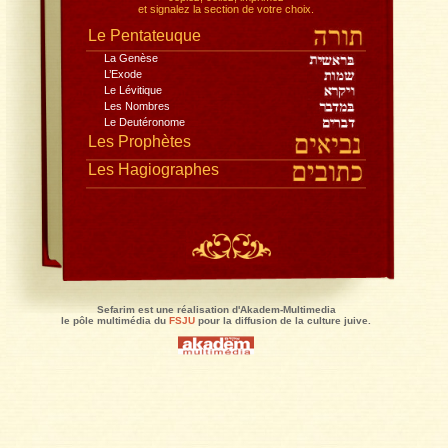
Toute la Bible, dans la traduction du Rabbinat,
avec le commentaire de Rachi
, traduction Jacques Koh
Lisez en pleine page, recherchez,
copiez, collez, imprimez
et signalez la section de votre choix.
Le Pentateuque
La Genèse
L’Exode
Le Lévitique
Les Nombres
Le Deutéronome
Les Prophètes
Les Hagiographes