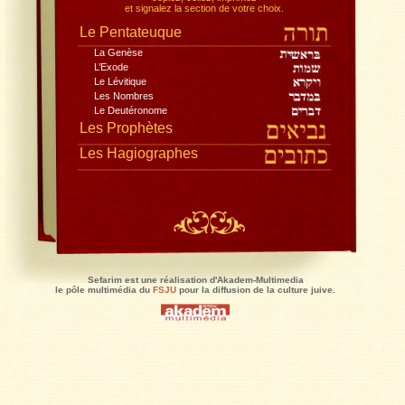
Toute la Bible, dans la traduction du Rabbinat,
avec le commentaire de Rachi
, traduction Jacques Koh
Lisez en pleine page, recherchez,
copiez, collez, imprimez
et signalez la section de votre choix.
Le Pentateuque
La Genèse
L’Exode
Le Lévitique
Les Nombres
Le Deutéronome
Les Prophètes
Les Hagiographes