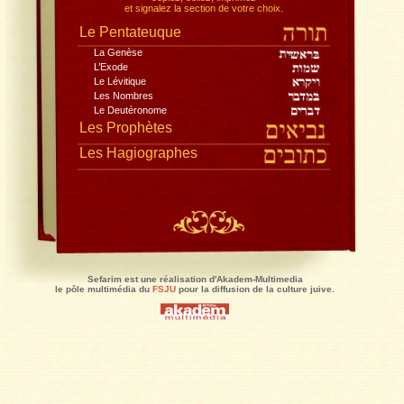
Toute la Bible, dans la traduction du Rabbinat,
avec le commentaire de Rachi
, traduction Jacques Koh
Lisez en pleine page, recherchez,
copiez, collez, imprimez
et signalez la section de votre choix.
Le Pentateuque
La Genèse
L’Exode
Le Lévitique
Les Nombres
Le Deutéronome
Les Prophètes
Les Hagiographes