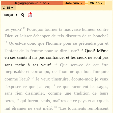
Hagiographes - כתובים
Job - איוב
Ch. 15
▼
▼
▼
que ton père.
Comptes-tu pour rien les consolations de
11
V. 15
▼
Dieu et la parole qui t'a été dite en douceur?
Pourquoi
12
Français
▼
te laisser emporter par ton cœur? Pourquoi rouler ainsi
וַיַּעַן, אֱלִיפַז הַתֵּימָנִי; וַיֹּאמַר.
הֶחָכָם,
א
ב
tes yeux?
Pourquoi tourner ta mauvaise humeur contre
13
יַעֲנֶה דַעַת-רוּחַ; וִימַלֵּא קָדִים בִּטְנוֹ.
הוֹכֵחַ
ג
Dieu et laisser échapper de tels discours de ta bouche?
בְּדָבָר, לֹא-יִסְכּוֹן; וּמִלִּים, לֹא-יוֹעִיל בָּם.
Qu'est-ce donc que l'homme pour se prétendre pur et
14
אַף-אַתָּה, תָּפֵר יִרְאָה; וְתִגְרַע שִׂיחָה,
ד
l'enfant de la femme pour se dire juste?
Quoi! Même
15
לִפְנֵי-אֵל.
כִּי יְאַלֵּף עֲו‍ֹנְךָ פִיךָ; וְתִבְחַר,
en ses saints il n'a pas confiance, et les cieux ne sont pas
ה
sans tache à ses yeux!
Que sera-ce de cet être
16
לְשׁוֹן עֲרוּמִים.
יַרְשִׁיעֲךָ פִיךָ וְלֹא-אָנִי;
ו
méprisable et corrompu, de l'homme qui boit l'iniquité
וּשְׂפָתֶיךָ, יַעֲנוּ-בָךְ.
הֲרִאישׁוֹן אָדָם, תִּוָּלֵד;
ז
comme l'eau?
Je veux t'instruire, écoute-moi; je veux
17
וְלִפְנֵי גְבָעוֹת חוֹלָלְתָּ.
הַבְסוֹד אֱלוֹהַּ
ח
t'exposer ce que j'ai vu;
ce que racontent les sages,
18
תִּשְׁמָע; וְתִגְרַע אֵלֶיךָ חָכְמָה.
מַה-יָּדַעְתָּ,
ט
sans rien dissimuler, comme une tradition de leurs
pères,
qui furent, seuls, maîtres de ce pays et auxquels
19
וְלֹא נֵדָע; תָּבִין, וְלֹא-עִמָּנוּ הוּא.
גַּם-שָׂב
י
nul étranger ne s'est mêlé:
"Les tourments remplissent
20
גַּם-יָשִׁישׁ בָּנוּ-- כַּבִּיר מֵאָבִיךָ יָמִים.