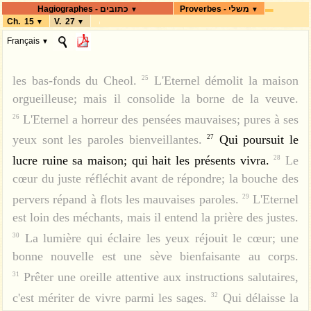
יֵלֵךְ.
לֵב שָׂמֵחַ, יֵיטִב פָּנִים; וּבְעַצְּבַת-לֵב,
conseillers sont nombreux.
C'est une joie pour
23
Proverbes - משלי
Hagiographes - כתובים
▼
▼
l'homme de trouver des répliques: combien précieuse
רוּחַ נְכֵאָה.
לֵב נָבוֹן, יְבַקֶּשׁ-דָּעַת; ופני
Ch. 15
V. 27
יד
▼
▼
une parole dite à propos!
Pour l'homme intelligent, le
24
Français
▼
(וּפִי) כְסִילִים, יִרְעֶה אִוֶּלֶת.
כָּל-יְמֵי עָנִי
טו
chemin de la vie se dirige vers les hauteurs; ainsi il évite
רָעִים; וְטוֹב-לֵב, מִשְׁתֶּה תָמִיד.
les bas-fonds du Cheol.
L'Eternel démolit la maison
25
טוֹב-מְעַט, בְּיִרְאַת יְהוָה-- מֵאוֹצָר רָב,
טז
orgueilleuse; mais il consolide la borne de la veuve.
וּמְהוּמָה בוֹ.
טוֹב אֲרֻחַת יָרָק,
יז
L'Eternel a horreur des pensées mauvaises; pures à ses
26
וְאַהֲבָה-שָׁם-- מִשּׁוֹר אָבוּס, וְשִׂנְאָה-בוֹ.
yeux sont les paroles bienveillantes.
Qui poursuit le
27
lucre ruine sa maison; qui hait les présents vivra.
Le
אִישׁ חֵמָה, יְגָרֶה מָדוֹן; וְאֶרֶךְ אַפַּיִם,
28
יח
cœur du juste réfléchit avant de répondre; la bouche des
יַשְׁקִיט רִיב.
דֶּרֶךְ עָצֵל, כִּמְשֻׂכַת חָדֶק;
יט
pervers répand à flots les mauvaises paroles.
L'Eternel
29
וְאֹרַח יְשָׁרִים סְלֻלָה.
בֵּן חָכָם, יְשַׂמַּח-אָב;
כ
est loin des méchants, mais il entend la prière des justes.
וּכְסִיל אָדָם, בּוֹזֶה אִמּוֹ.
אִוֶּלֶת, שִׂמְחָה
כא
La lumière qui éclaire les yeux réjouit le cœur; une
30
לַחֲסַר-לֵב; וְאִישׁ תְּבוּנָה, יְיַשֶּׁר-לָכֶת.
bonne nouvelle est une sève bienfaisante au corps.
Prêter une oreille attentive aux instructions salutaires,
31
הָפֵר מַחֲשָׁבוֹת, בְּאֵין סוֹד; וּבְרֹב יוֹעֲצִים
כב
c'est mériter de vivre parmi les sages.
Qui délaisse la
32
תָּקוּם.
שִׂמְחָה לָאִישׁ, בְּמַעֲנֵה-פִיו; וְדָבָר
כג