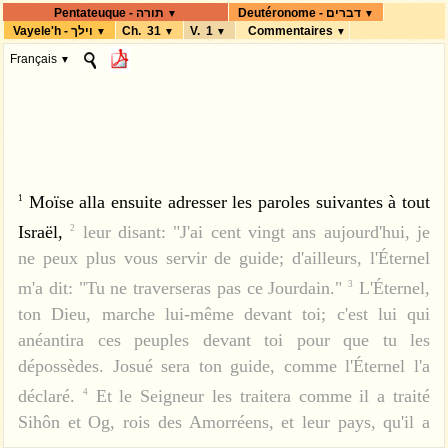
Deutéronome - דברים
Pentateuque - תורה
▼
▼
Vayele'h - וילך
Ch. 31
V. 1
Commentaires
▼
▼
▼
▼
Français
▼
Moïse alla ensuite adresser les paroles suivantes à tout
1
Israël,
leur disant: "J'ai cent vingt ans aujourd'hui, je
2
ne peux plus vous servir de guide; d'ailleurs, l'Éternel
m'a dit: "Tu ne traverseras pas ce Jourdain."
L'Éternel,
3
ton Dieu, marche lui-même devant toi; c'est lui qui
anéantira ces peuples devant toi pour que tu les
dépossèdes. Josué sera ton guide, comme l'Éternel l'a
déclaré.
Et le Seigneur les traitera comme il a traité
4
Sihôn et Og, rois des Amorréens, et leur pays, qu'il a
5