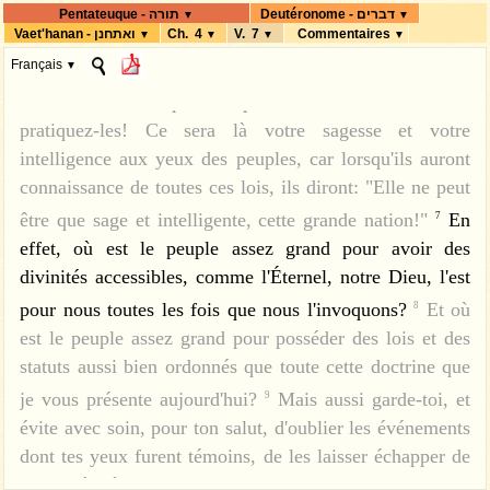
vivants aujourd'hui!
Voyez, je vous ai enseigné des lois
5
Deutéronome - דברים
Pentateuque - תורה
▼
▼
וְעַתָּה יִשְׂרָאֵל, שְׁמַע אֶל-הַחֻקִּים
א
Vaet'hanan - ואתחנן
Ch. 4
V. 7
Commentaires
▼
▼
▼
▼
et des statuts, selon ce que m'a ordonné l'Éternel, mon
וְאֶל-הַמִּשְׁפָּטִים, אֲשֶׁר אָנֹכִי מְלַמֵּד אֶתְכֶם,
Français
Dieu, afin que vous vous y conformiez dans le pays où
▼
לַעֲשׂוֹת--לְמַעַן תִּחְיוּ, וּבָאתֶם וִירִשְׁתֶּם
vous allez entrer pour le posséder.
Observez-les et
6
אֶת-הָאָרֶץ, אֲשֶׁר יְהוָה אֱלֹהֵי אֲבֹתֵיכֶם, נֹתֵן
pratiquez-les! Ce sera là votre sagesse et votre
לָכֶם.
לֹא תֹסִפוּ, עַל-הַדָּבָר אֲשֶׁר אָנֹכִי
ב
intelligence aux yeux des peuples, car lorsqu'ils auront
מְצַוֶּה אֶתְכֶם, וְלֹא תִגְרְעוּ, מִמֶּנּוּ--לִשְׁמֹר,
connaissance de toutes ces lois, ils diront: "Elle ne peut
אֶת-מִצְו‍ֹת יְהוָה אֱלֹהֵיכֶם, אֲשֶׁר אָנֹכִי,
être que sage et intelligente, cette grande nation!"
En
7
effet, où est le peuple assez grand pour avoir des
מְצַוֶּה אֶתְכֶם.
עֵינֵיכֶם, הָרֹאוֹת, אֵת
ג
divinités accessibles, comme l'Éternel, notre Dieu, l'est
אֲשֶׁר-עָשָׂה יְהוָה, בְּבַעַל פְּעוֹר: כִּי
pour nous toutes les fois que nous l'invoquons?
Et où
8
כָל-הָאִישׁ, אֲשֶׁר הָלַךְ אַחֲרֵי בַעַל-פְּעוֹר--
est le peuple assez grand pour posséder des lois et des
הִשְׁמִידוֹ יְהוָה אֱלֹהֶיךָ, מִקִּרְבֶּךָ.
וְאַתֶּם,
ד
statuts aussi bien ordonnés que toute cette doctrine que
הַדְּבֵקִים, בַּיהוָה, אֱלֹהֵיכֶם--חַיִּים כֻּלְּכֶם,
je vous présente aujourd'hui?
Mais aussi garde-toi, et
9
הַיּוֹם.
רְאֵה לִמַּדְתִּי אֶתְכֶם, חֻקִּים
évite avec soin, pour ton salut, d'oublier les événements
ה
dont tes yeux furent témoins, de les laisser échapper de
וּמִשְׁפָּטִים, כַּאֲשֶׁר צִוַּנִי, יְהוָה אֱלֹהָי:
ta pensée, à aucun moment de ton existence! Fais-les