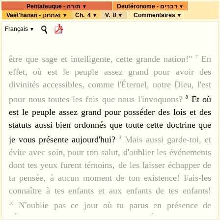
לַעֲשׂוֹת--לְמַעַן תִּחְיוּ, וּבָאתֶם וִירִשְׁתֶּם
vous allez entrer pour le posséder.
Observez-les et
6
Deutéronome - דברים
Pentateuque - תורה
▼
▼
Vaet'hanan - ואתחנן
Ch. 4
V. 8
Commentaires
▼
▼
▼
▼
pratiquez-les! Ce sera là votre sagesse et votre
אֶת-הָאָרֶץ, אֲשֶׁר יְהוָה אֱלֹהֵי אֲבֹתֵיכֶם, נֹתֵן
Français
▼
intelligence aux yeux des peuples, car lorsqu'ils auront
לָכֶם.
לֹא תֹסִפוּ, עַל-הַדָּבָר אֲשֶׁר אָנֹכִי
ב
connaissance de toutes ces lois, ils diront: "Elle ne peut
מְצַוֶּה אֶתְכֶם, וְלֹא תִגְרְעוּ, מִמֶּנּוּ--לִשְׁמֹר,
être que sage et intelligente, cette grande nation!"
En
7
אֶת-מִצְו‍ֹת יְהוָה אֱלֹהֵיכֶם, אֲשֶׁר אָנֹכִי,
effet, où est le peuple assez grand pour avoir des
מְצַוֶּה אֶתְכֶם.
עֵינֵיכֶם, הָרֹאוֹת, אֵת
ג
divinités accessibles, comme l'Éternel, notre Dieu, l'est
אֲשֶׁר-עָשָׂה יְהוָה, בְּבַעַל פְּעוֹר: כִּי
pour nous toutes les fois que nous l'invoquons?
Et où
8
כָל-הָאִישׁ, אֲשֶׁר הָלַךְ אַחֲרֵי בַעַל-פְּעוֹר--
est le peuple assez grand pour posséder des lois et des
statuts aussi bien ordonnés que toute cette doctrine que
הִשְׁמִידוֹ יְהוָה אֱלֹהֶיךָ, מִקִּרְבֶּךָ.
וְאַתֶּם,
ד
je vous présente aujourd'hui?
Mais aussi garde-toi, et
9
הַדְּבֵקִים, בַּיהוָה, אֱלֹהֵיכֶם--חַיִּים כֻּלְּכֶם,
évite avec soin, pour ton salut, d'oublier les événements
הַיּוֹם.
רְאֵה לִמַּדְתִּי אֶתְכֶם, חֻקִּים
ה
dont tes yeux furent témoins, de les laisser échapper de
וּמִשְׁפָּטִים, כַּאֲשֶׁר צִוַּנִי, יְהוָה אֱלֹהָי:
ta pensée, à aucun moment de ton existence! Fais-les
לַעֲשׂוֹת כֵּן--בְּקֶרֶב הָאָרֶץ, אֲשֶׁר אַתֶּם בָּאִים
connaître à tes enfants et aux enfants de tes enfants!
N'oublie pas ce jour où tu parus en présence de
10
שָׁמָּה לְרִשְׁתָּהּ.
וּשְׁמַרְתֶּם, וַעֲשִׂיתֶם--כִּי
ו
l'Éternel, ton Dieu, au Horeb, lorsque l'Éternel m'eut dit: