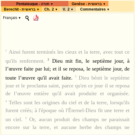
Genèse - בראשית
Pentateuque - תורה
▼
▼
Berechit - בראשית
Ch. 2
V. 2
Commentaires
▼
▼
▼
▼
Français
▼
Ainsi furent terminés les cieux et la terre, avec tout ce
1
qu'ils renferment.
Dieu mit fin, le septième jour, à
2
l’œuvre faite par lui; et il se reposa, le septième jour, de
toute l’œuvre qu'il avait faite.
Dieu bénit le septième
3
jour et le proclama saint, parce qu'en ce jour il se reposa
de l’œuvre entière qu'il avait produite et organisée.
Telles sont les origines du ciel et de la terre, lorsqu'ils
4
furent créés; à l'époque où l'Éternel-Dieu fit une terre et
un ciel.
Or, aucun produit des champs ne paraissait
5
encore sur la terre, et aucune herbe des champs ne
poussait encore; car l'Éternel-Dieu n'avait pas fait