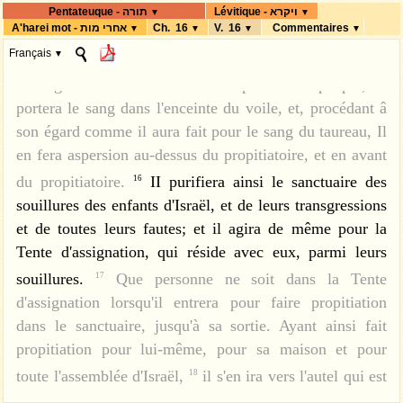
לַעֲזָאזֵל.
וְהִקְרִיב אַהֲרֹן אֶת-הַשָּׂעִיר, אֲשֶׁר
sang du taureau, en fera aspersion avec le doigt sur la
ט
Lévitique - ויקרא
Pentateuque - תורה
▼
▼
A'harei mot - אחרי מות
Ch. 16
V. 16
Commentaires
▼
▼
▼
▼
face du propitiatoire, vers l'orient; et devant le
עָלָה עָלָיו הַגּוֹרָל לַיהוָה; וְעָשָׂהוּ, חַטָּאת.
Français
▼
propitiatoire, Il fera sept fois aspersion de ce sang avec
וְהַשָּׂעִיר, אֲשֶׁר עָלָה עָלָיו הַגּוֹרָל לַעֲזָאזֵל,
י
le doigt.
Il immolera le bouc expiatoire du peuple, en
15
יָעֳמַד-חַי לִפְנֵי יְהוָה, לְכַפֵּר עָלָיו--לְשַׁלַּח
portera le sang dans l'enceinte du voile, et, procédant â
אֹתוֹ לַעֲזָאזֵל, הַמִּדְבָּרָה.
וְהִקְרִיב אַהֲרֹן
יא
son égard comme il aura fait pour le sang du taureau, Il
אֶת-פַּר הַחַטָּאת, אֲשֶׁר-לוֹ, וְכִפֶּר בַּעֲדוֹ,
en fera aspersion au-dessus du propitiatoire, et en avant
וּבְעַד בֵּיתוֹ; וְשָׁחַט אֶת-פַּר הַחַטָּאת,
du propitiatoire.
II purifiera ainsi le sanctuaire des
16
souillures des enfants d'Israël, et de leurs transgressions
אֲשֶׁר-לוֹ.
וְלָקַח מְלֹא-הַמַּחְתָּה גַּחֲלֵי-אֵשׁ
יב
et de toutes leurs fautes; et il agira de même pour la
מֵעַל הַמִּזְבֵּחַ, מִלִּפְנֵי יְהוָה, וּמְלֹא חָפְנָיו,
Tente d'assignation, qui réside avec eux, parmi leurs
קְטֹרֶת סַמִּים דַּקָּה; וְהֵבִיא, מִבֵּית לַפָּרֹכֶת.
souillures.
Que personne ne soit dans la Tente
17
וְנָתַן אֶת-הַקְּטֹרֶת עַל-הָאֵשׁ, לִפְנֵי יְהוָה;
יג
d'assignation lorsqu'il entrera pour faire propitiation
וְכִסָּה עֲנַן הַקְּטֹרֶת, אֶת-הַכַּפֹּרֶת אֲשֶׁר
dans le sanctuaire, jusqu'à sa sortie. Ayant ainsi fait
propitiation pour lui-même, pour sa maison et pour
עַל-הָעֵדוּת--וְלֹא יָמוּת.
וְלָקַח מִדַּם הַפָּר,
יד
toute l'assemblée d'Israël,
il s'en ira vers l'autel qui est
18
וְהִזָּה בְאֶצְבָּעוֹ עַל-פְּנֵי הַכַּפֹּרֶת קֵדְמָה;
devant le Seigneur, pour en faire la propitiation: il