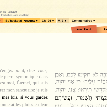
Be'houkotaï - בחוקותי
Ch. 26
V. 3
Commentaires
▼
▼
▼
▼
▼
Avec Rachi
Re
'érigez point, chez vous,
ֵבָה לֹא-תָקִימוּ לָכֶם, וְאֶבֶן
de pierre symbolique dans
ַחֲו‍ֹת עָלֶיהָ: כִּי אֲנִי יְהוָה
est moi, Éternel, qui suis
ִקְדָּשִׁי תִּירָאוּ: אֲנִי, יְהוָה
ez mon sanctuaire: je suis
צְו‍ֹתַי תִּשְׁמְרוּ, וַעֲשִׂיתֶם
 mes lois, si vous gardez
onnerai les pluies en leur
וְנָתְנָה הָאָרֶץ יְבוּלָהּ, וְעֵץ