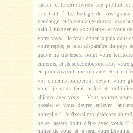
saison, et la terre livrera son produit, e
son fruit.
Le battage de vos grains 
5
vendange, et la vendange durera jusqu'au
pain à manger en abondance, et vous de
votre pays.
Je ferai régner la paix dans c
6
votre repos; je ferai disparaître du pays l
glaive ne traversera point votre territoire
ennemis, et ils succomberont sous votre g
en poursuivront une centaine, et cent d'
vos ennemis tomberont devant votre gla
vous, je vous ferai croître et multiplie
alliance avec vous.
Vous pourrez vivre 
10
passée, et vous devrez enlever l'ancie
nouvelle.
Je fixerai ma résidence au mil
11
ne se lassera point d'être avec vous;
12
milieu de vous, et je serai votre Divinité