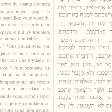
t l'arbre du champ donnera
ִשׁ אֶת-בָּצִיר, וּבָצִיר יַשִּׂיג
se prolongera jusqu'à la
ִישַׁבְתֶּם לָבֶטַח בְּאַרְצְכֶם
x semailles; vous aurez du
ֵין מַחֲרִיד; וְהִשְׁבַּתִּי חַיָּה
meurerez en sécurité dans
ר בְּאַרְצְכֶם
וּרְדַפְתֶּם,
ז
e pays, et nul n'y troublera
es animaux nuisibles, et le
ֶב
וְרָדְפוּ מִכֶּם חֲמִשָּׁה
ח
.
Vous poursuivrez vos
7
וְנָפְלוּ אֹיְבֵיכֶם לִפְנֵיכֶם
laive.
Cinq d'entre vous
8
י אֶתְכֶם, וְהִרְבֵּיתִי אֶתְכֶם
entre vous une myriade; et
תֶּם יָשָׁן, נוֹשָׁן; וְיָשָׁן, מִפְּנֵי
ive.
Je m'occuperai de
9
בְּתוֹכְכֶם; וְלֹא-תִגְעַל נַפְשִׁי
r, et je maintiendrai mon
הָיִיתִי לָכֶם, לֵאלֹהִים; וְאַתֶּם
longtemps sur une récolte
nne pour faire place à la
כֶם, אֲשֶׁר הוֹצֵאתִי אֶתְכֶם
ieu de vous, et mon esprit
ם; וָאֶשְׁבֹּר מֹטֹת עֻלְּכֶם
mais je me complairai au
אִם-לֹא תִשְׁמְעוּ, לִי; וְלֹא
, et vous serez mon peuple.