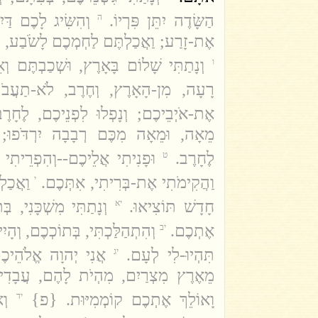
הַשָּׂדֶה יִתֵּן פִּרְיוֹ.
וְהִשִּׂיג לָכֶם דַּי
ה
אֶת-זָרַע; וַאֲכַלְתֶּם לַחְמְכֶם לָשֹׂבַע, ו.
וְנָתַתִּי שָׁלוֹם בָּאָרֶץ, וּשְׁכַבְתֶּם וְא
ו
רָעָה, מִן-הָאָרֶץ, וְחֶרֶב, לֹא-תַעֲבֹ.
אֶת-אֹיְבֵיכֶם; וְנָפְלוּ לִפְנֵיכֶם, לֶחָר.
מֵאָה, וּמֵאָה מִכֶּם רְבָבָה יִרְדֹּפוּ; ,
לֶחָרֶב.
וּפָנִיתִי אֲלֵיכֶם--וְהִפְרֵיתִ;
ט
וַהֲקִימֹתִי אֶת-בְּרִיתִי, אִתְּכֶם.
וַאֲכַלְ
י
חָדָשׁ תּוֹצִיאוּ.
וְנָתַתִּי מִשְׁכָּנִי, ,
יא
אֶתְכֶם.
וְהִתְהַלַּכְתִּי, בְּתוֹכְכֶם, וְ,
יב
תִּהְיוּ-לִי לְעָם.
אֲנִי יְהוָה אֱלֹהֵי
יג
מֵאֶרֶץ מִצְרַיִם, מִהְיֹת לָהֶם, עֲבָדִי,
וָאוֹלֵךְ אֶתְכֶם קוֹמְמִיּוּת. {פ}
וְ
יד