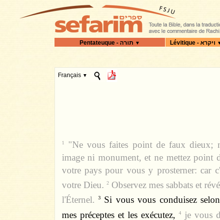
Lévitique - ויקרא
Pentateuque - תורה
▼
Français
▼
"Ne vous faites point de faux dieux; n
1
image ni monument, et ne mettez point 
votre pays pour vous y prosterner: car c'
votre Dieu.
Observez mes sabbats et révér
2
l'Éternel.
Si vous vous conduisez selon
3
mes préceptes et les exécutez,
je vous d
4