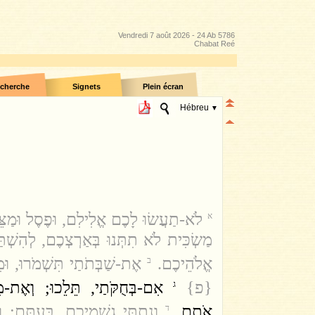
Vendredi 7 août 2026 - 24 Ab 5786
Chabat Reé
cherche
Signets
Plein écran
Hébreu
▼
לֹא-תַעֲשׂוּ לָכֶם אֱלִילִם, וּפֶסֶל וּמַצּ
א
מַשְׂכִּית לֹא תִתְּנוּ בְּאַרְצְכֶם, לְהִשְׁתּ,
אֱלֹהֵיכֶם.
אֶת-שַׁבְּתֹתַי תִּשְׁמֹרוּ, וּמ.
ב
{פ}
אִם-בְּחֻקֹּתַי, תֵּלֵכוּ; וְאֶת-מִ
ג
אֹתָם.
וְנָתַתִּי גִשְׁמֵיכֶם, בְּעִתָּם; 
ד