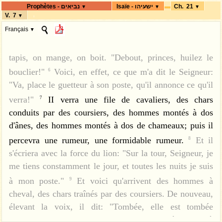
vertige au point de ne plus entendre, terrifié au point de
Prophètes - נביאים
Isaïe - ישעיהו
Ch. 21
▼
▼
▼
ne plus voir.
Mon esprit s'égare, la frayeur m'a
V. 7
4
▼
terrassé; la nuit qui m'était si chère s'est changée pour
Français
▼
moi en épouvante.
On dresse la table, on étend les
5
tapis, on mange, on boit. "Debout, princes, huilez le
bouclier!"
Voici, en effet, ce que m'a dit le Seigneur:
6
"Va, place le guetteur à son poste, qu'il annonce ce qu'il
verra!"
II verra une file de cavaliers, des chars
7
conduits par des coursiers, des hommes montés à dos
מַשָּׂא, מִדְבַּר-יָם: כְּסוּפוֹת בַּנֶּגֶב, לַחֲלֹף,
א
d'ânes, des hommes montés à dos de chameaux; puis il
percevra une rumeur, une formidable rumeur.
Et il
8
מִמִּדְבָּר בָּא, מֵאֶרֶץ נוֹרָאָה.
חָזוּת קָשָׁה,
ב
s'écriera avec la force du lion: "Sur la tour, Seigneur, je
הֻגַּד-לִי: הַבּוֹגֵד בּוֹגֵד, וְהַשּׁוֹדֵד שׁוֹדֵד, עֲלִי
me tiens constamment le jour, et toutes les nuits je suis
עֵילָם צוּרִי מָדַי, כָּל-אַנְחָתָה הִשְׁבַּתִּי.
à mon poste."
Et voici qu'arrivent des hommes à
9
עַל-כֵּן, מָלְאוּ מָתְנַי חַלְחָלָה--צִירִים
ג
cheval, des chars traînés par des coursiers. De nouveau,
אֲחָזוּנִי, כְּצִירֵי יוֹלֵדָה; נַעֲוֵיתִי מִשְּׁמֹעַ,
élevant la voix, il dit: "Tombée, elle est tombée
נִבְהַלְתִּי מֵרְאוֹת.
תָּעָה לְבָבִי, פַּלָּצוּת
Babylone, toutes les idoles de ses divinités gisent à
ד